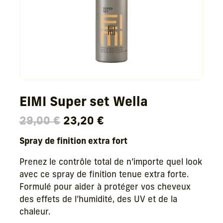
EIMI Super set Wella
Le
Le
29,00
€
23,20
€
prix
prix
Spray de finition extra fort
initial
actuel
était :
est :
Prenez le contrôle total de n’importe quel look
29,00 €.
23,20 €.
avec ce spray de finition tenue extra forte.
Formulé pour aider à protéger vos cheveux
des effets de l’humidité, des UV et de la
chaleur.