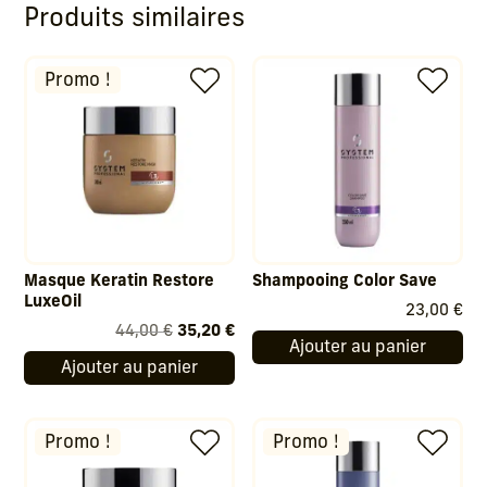
Produits similaires
Promo !
Masque Keratin Restore
Shampooing Color Save
LuxeOil
23,00
€
Le
Le
44,00
€
35,20
€
Ajouter au panier
prix
prix
Ajouter au panier
initial
actuel
était :
est :
44,00 €.
35,20 €.
Promo !
Promo !