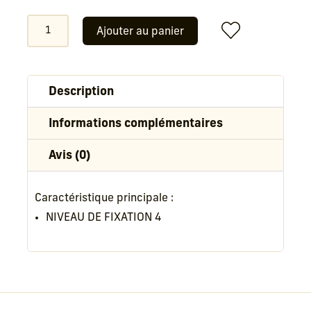
quantité
Ajouter au panier
de
EIMI
Super
set
Description
Wella
Informations complémentaires
Avis (0)
Caractéristique principale :
NIVEAU DE FIXATION 4