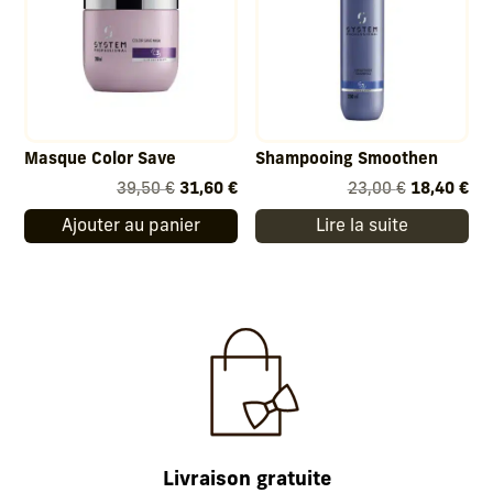
Masque Color Save
Shampooing Smoothen
Le
Le
Le
Le
39,50
€
31,60
€
23,00
€
18,40
€
prix
prix
prix
pri
Ajouter au panier
Lire la suite
initial
actuel
initial
act
était :
est :
était :
est
39,50 €.
31,60 €.
23,00 €.
18,
Livraison gratuite