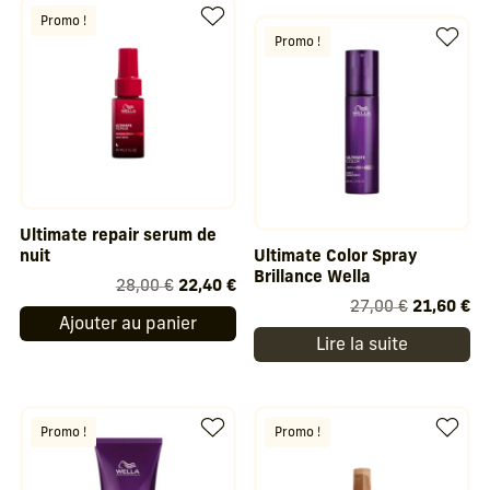
29,00 €.
23,20 €.
29,00 €.
23
Promo !
Promo !
Ultimate repair serum de
nuit
Ultimate Color Spray
Brillance Wella
Le
Le
28,00
€
22,40
€
Le
Le
27,00
€
21,60
€
prix
prix
Ajouter au panier
prix
pr
initial
actuel
Lire la suite
initial
ac
était :
est :
était :
est
28,00 €.
22,40 €.
27,00 €.
21
Promo !
Promo !