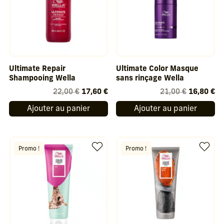
Ultimate Repair
Ultimate Color Masque
Shampooing Wella
sans rinçage Wella
Le
Le
Le
Le
22,00
€
17,60
€
21,00
€
16,80
€
prix
prix
prix
pr
Ajouter au panier
Ajouter au panier
initial
actuel
initial
ac
était :
est :
était :
est
22,00 €.
17,60 €.
21,00 €.
16
Promo !
Promo !