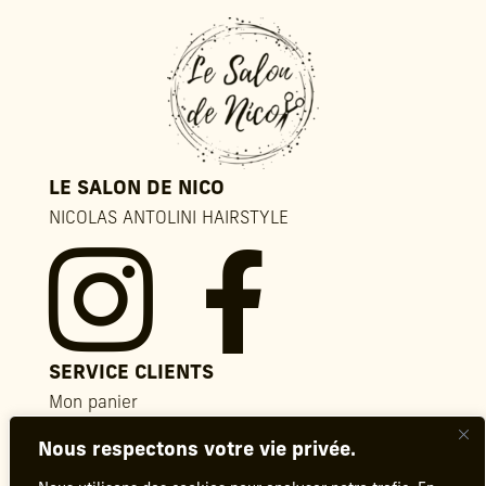
LE SALON DE NICO
NICOLAS ANTOLINI HAIRSTYLE


SERVICE CLIENTS
Mon panier
Contact
Nous respectons votre vie privée.
FAQ
Conditions générales de vente