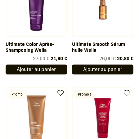
Ultimate Color Après-
Ultimate Smooth Sérum
Shampooing Wella
huile Wella
Le
Le
Le
Le
27,00
€
21,60
€
26,00
€
20,80
€
prix
prix
prix
pr
Ajouter au panier
Ajouter au panier
initial
actuel
initial
ac
était :
est :
était :
est
27,00 €.
21,60 €.
26,00 €.
20
Promo !
Promo !