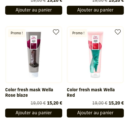
Le
Le
Le
Le
19,00
€
15,20
€
19,00
€
15,20
€
prix
prix
prix
pr
Ajouter au panier
Ajouter au panier
initial
actuel
initial
ac
était :
est :
était :
est
19,00 €.
15,20 €.
19,00 €.
15
Promo !
Promo !
Color fresh mask Wella
Color fresh mask Wella
Rose blaze
Red
Le
Le
Le
Le
19,00
€
15,20
€
19,00
€
15,20
€
prix
prix
prix
pr
Ajouter au panier
Ajouter au panier
initial
actuel
initial
ac
était :
est :
était :
est