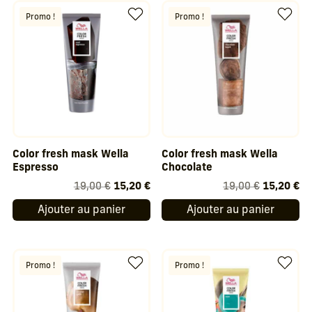
19,00 €.
15,20 €.
19,00 €.
15
Promo !
Promo !
Color fresh mask Wella
Color fresh mask Wella
Espresso
Chocolate
Le
Le
Le
Le
19,00
€
15,20
€
19,00
€
15,20
€
prix
prix
prix
pr
Ajouter au panier
Ajouter au panier
initial
actuel
initial
ac
était :
est :
était :
est
19,00 €.
15,20 €.
19,00 €.
15
Promo !
Promo !