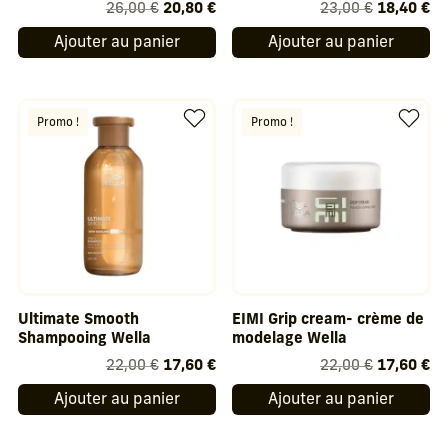
Le
Le
Le
Le
26,00
€
20,80
€
23,00
€
18,40
€
prix
prix
prix
pr
Ajouter au panier
Ajouter au panier
initial
actuel
initial
ac
était :
est :
était :
est
26,00 €.
20,80 €.
23,00 €.
18
Promo !
Promo !
Ultimate Smooth
EIMI Grip cream- crème de
Shampooing Wella
modelage Wella
Le
Le
Le
Le
22,00
€
17,60
€
22,00
€
17,60
€
prix
prix
prix
pr
Ajouter au panier
Ajouter au panier
initial
actuel
initial
ac
était :
est :
était :
est