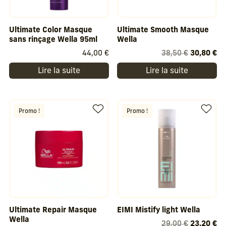
Ultimate Color Masque
Ultimate Smooth Masque
sans rinçage Wella 95ml
Wella
Le
Le
44,00
€
38,50
€
30,80
€
prix
pr
Lire la suite
Lire la suite
initial
ac
était :
est
38,50 €.
30
Promo !
Promo !
Ultimate Repair Masque
EIMI Mistify light Wella
Wella
Le
Le
29,00
€
23,20
€