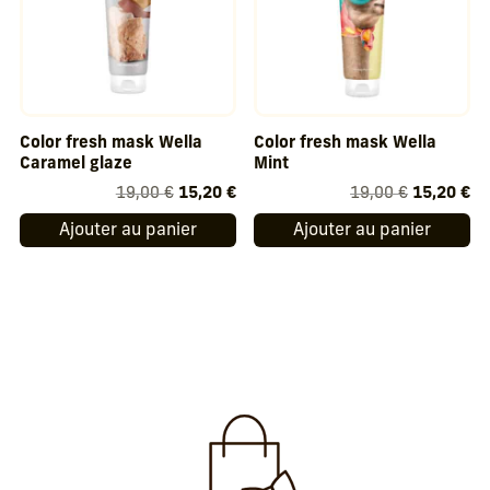
Color fresh mask Wella
Color fresh mask Wella
Caramel glaze
Mint
Le
Le
Le
Le
19,00
€
15,20
€
19,00
€
15,20
€
prix
prix
prix
pr
Ajouter au panier
Ajouter au panier
initial
actuel
initial
ac
était :
est :
était :
est
19,00 €.
15,20 €.
19,00 €.
15