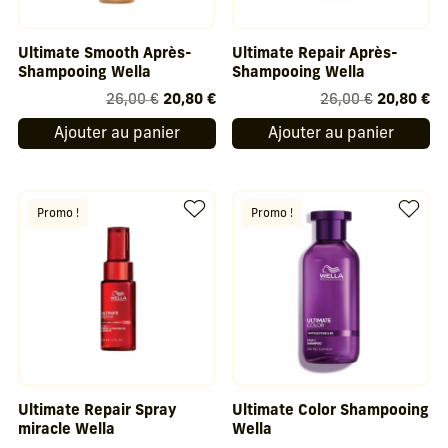
Ultimate Smooth Après-
Ultimate Repair Après-
Shampooing Wella
Shampooing Wella
Le
Le
Le
Le
26,00
€
20,80
€
26,00
€
20,80
€
prix
prix
prix
pr
Ajouter au panier
Ajouter au panier
initial
actuel
initial
ac
était :
est :
était :
est
26,00 €.
20,80 €.
26,00 €.
20
Promo !
Promo !
Ultimate Repair Spray
Ultimate Color Shampooing
miracle Wella
Wella