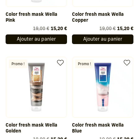
Color fresh mask Wella
Color fresh mask Wella
Pink
Copper
Le
Le
Le
Le
19,00
€
15,20
€
19,00
€
15,20
€
prix
prix
prix
pr
Ajouter au panier
Ajouter au panier
initial
actuel
initial
ac
était :
est :
était :
est
19,00 €.
15,20 €.
19,00 €.
15
Promo !
Promo !
Color fresh mask Wella
Color fresh mask Wella
Golden
Blue