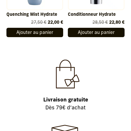
Quenching Mist Hydrate
Conditionneur Hydrate
Le
Le
Le
Le
27,50
€
22,00
€
28,50
€
22,80
€
prix
prix
prix
pri
Ajouter au panier
Ajouter au panier
initial
actuel
initial
act
était :
est :
était :
est
27,50 €.
22,00 €.
28,50 €.
22,
Livraison gratuite
Dès 79€ d’achat