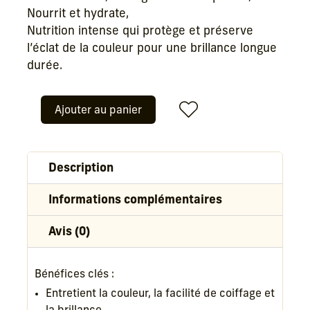
39,50 €.
31,60 €.
Nourrit et hydrate,
Nutrition intense qui protège et préserve
l’éclat de la couleur pour une brillance longue
durée.
Ajouter au panier
quantité
de
Masque
Description
Color
Save
Informations complémentaires
Avis (0)
Bénéfices clés :
Entretient la couleur, la facilité de coiffage et