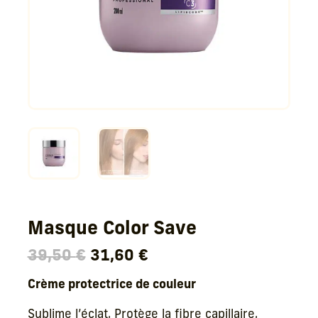
Masque Color Save
Le
Le
39,50
€
31,60
€
prix
prix
Crème protectrice de couleur
initial
actuel
était :
est :
Sublime l’éclat, Protège la fibre capillaire,