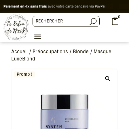
0

Accueil
/
Préoccupations
/
Blonde
/ Masque
LuxeBlond
Promo !