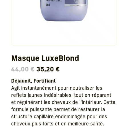
Masque LuxeBlond
Le
Le
44,00
€
35,20
€
prix
prix
Déjaunit, Fortifiant
initial
actuel
Agit instantanément pour neutraliser les
était :
est :
reflets jaunes indésirables, tout en réparant
44,00 €.
35,20 €.
et régénérant les cheveux de l’intérieur. Cette
formule puissante permet de restaurer la
structure capillaire endommagée pour des
cheveux plus forts et en meilleure santé.