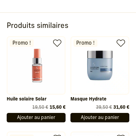
Produits similaires
Promo !
Promo !
Huile solaire Solar
Masque Hydrate
Le
Le
Le
Le
19,50
€
15,60
€
39,50
€
31,60
€
prix
prix
prix
pri
Ajouter au panier
Ajouter au panier
initial
actuel
initial
act
était :
est :
était :
est