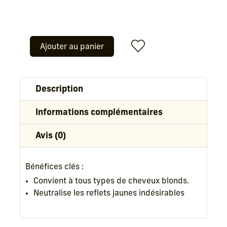
Ajouter au panier
quantité
de
Masque
Description
LuxeBlond
Informations complémentaires
Avis (0)
Bénéfices clés :
Convient à tous types de cheveux blonds.
Neutralise les reflets jaunes indésirables