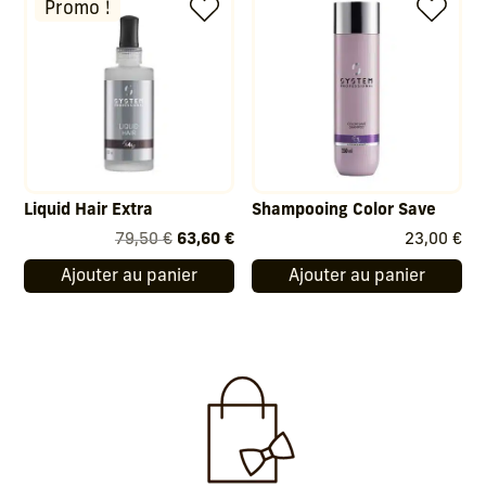
19,50 €.
15,60 €.
39,50 €.
31,
Promo !
Liquid Hair Extra
Shampooing Color Save
Le
Le
79,50
€
63,60
€
23,00
€
prix
prix
Ajouter au panier
Ajouter au panier
initial
actuel
était :
est :
79,50 €.
63,60 €.