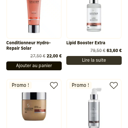
Conditionneur Hydro-
Lipid Booster Extra
Repair Solar
Le
Le
79,50
€
63,60
€
Le
Le
27,50
€
22,00
€
prix
pri
Lire la suite
prix
prix
initial
act
Ajouter au panier
initial
actuel
était :
est
était :
est :
79,50 €.
63,
27,50 €.
22,00 €.
Promo !
Promo !