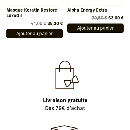
Masque Keratin Restore
Alpha Energy Extra
LuxeOil
Le
Le
79,50
€
63,60
€
Le
Le
44,00
€
35,20
€
prix
pri
Ajouter au panier
prix
prix
initial
act
Ajouter au panier
initial
actuel
était :
est
était :
est :
79,50 €.
63,
44,00 €.
35,20 €.
Livraison gratuite
Dès 79€ d’achat