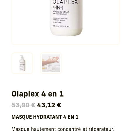
Olaplex 4 en 1
Le
Le
53,90
€
43,12
€
prix
prix
MASQUE HYDRATANT 4 EN 1
initial
actuel
était :
est :
Masque hautement concentré et réparateur,