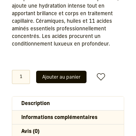
53,90 €.
43,12 €.
ajoute une hydratation intense tout en
apportant brillance et corps en traitement
capillaire. Céramiques, huiles et 11 acides
aminés essentiels professionnellement
concentrés. Les acides procurent un
conditionnement luxueux en profondeur.
quantité
Ajouter au panier
de
Olaplex
4
en
Description
1
Informations complémentaires
Avis (0)