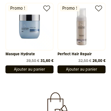
était :
est :
était :
est
28,50 €.
22,80 €.
28,50 €.
22,
Promo !
Promo !
Masque Hydrate
Perfect Hair Repair
Le
Le
Le
Le
39,50
€
31,60
€
32,50
€
26,00
€
prix
prix
prix
pri
Ajouter au panier
Ajouter au panier
initial
actuel
initial
act
était :
est :
était :
est
39,50 €.
31,60 €.
32,50 €.
26,