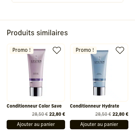
Produits similaires
Promo !
Promo !
Conditionneur Color Save
Conditionneur Hydrate
Le
Le
Le
Le
28,50
€
22,80
€
28,50
€
22,80
€
prix
prix
prix
pri
Ajouter au panier
Ajouter au panier
initial
actuel
initial
act