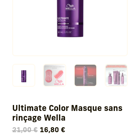
Ultimate Color Masque sans
rinçage Wella
Le
Le
21,00
€
16,80
€
prix
prix