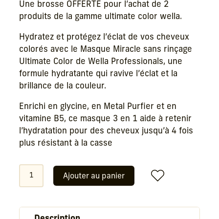
Une brosse OFFERTE pour l’achat de 2
initial
actuel
produits de la gamme ultimate color wella.
était :
est :
21,00 €.
16,80 €.
Hydratez et protégez l’éclat de vos cheveux
colorés avec le Masque Miracle sans rinçage
Ultimate Color de Wella Professionals, une
formule hydratante qui ravive l’éclat et la
brillance de la couleur.
Enrichi en glycine, en Metal Purfier et en
vitamine B5, ce masque 3 en 1 aide à retenir
l’hydratation pour des cheveux jusqu’à 4 fois
plus résistant à la casse
quantité
Ajouter au panier
de
Ultimate
Color
Masque
Description