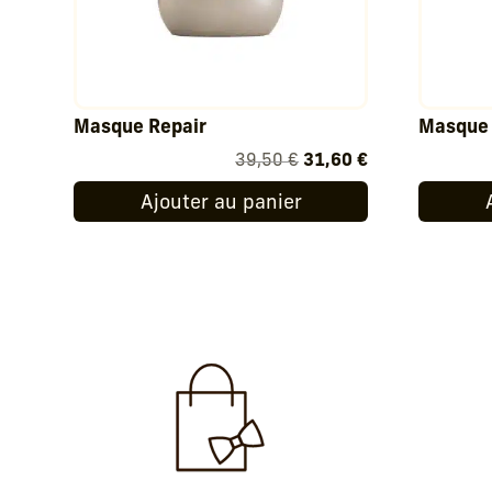
Masque Repair
Masque 
Le
Le
39,50
€
31,60
€
prix
prix
Ajouter au panier
initial
actuel
était :
est :
39,50 €.
31,60 €.