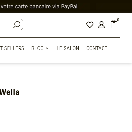
0



T SELLERS
BLOG
LE SALON
CONTACT
Wella