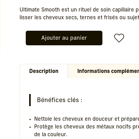
prix
prix
initial
actuel
Ultimate Smooth est un rituel de soin capillaire 
était :
est :
lisser les cheveux secs, ternes et frisés ou sujets
22,00 €.
17,60 €.
Ajouter au panier
quantité
de
Ultimate
Smooth
Description
Informations complémen
Shampooing
Wella
Bénéfices clés :
Nettoie les cheveux en douceur et prépar
Protège les cheveux des métaux nocifs prés
de la couleur.