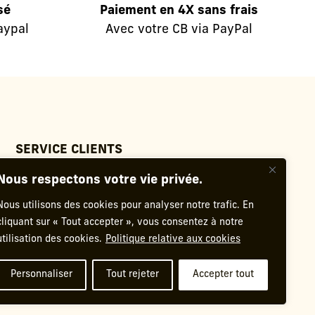
sé
Paiement en 4X sans frais
aypal
Avec votre CB via PayPal
SERVICE CLIENTS
Mon panier
Nous respectons votre vie privée.
Contact
FAQ
Nous utilisons des cookies pour analyser notre trafic. En
Conditions générales de vente
cliquant sur « Tout accepter », vous consentez à notre
utilisation des cookies.
Politique relative aux cookies
Mentions légales
Politique de confidentialité
Personnaliser
Tout rejeter
Accepter tout