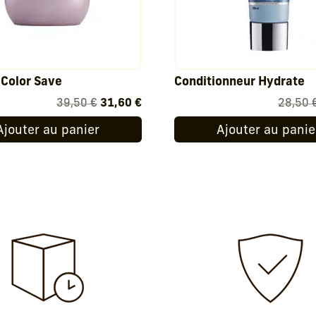
Color Save
Conditionneur Hydrate
Le
Le
39,50
€
31,60
€
28,50
prix
prix
Ajouter au panier
Ajouter au panie
initial
actuel
était :
est :
39,50 €.
31,60 €.