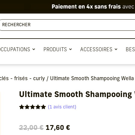
OCCUPATIONS
PRODUITS
ACCESSOIRES
BES
és - frisés - curly
/ Ultimate Smooth Shampooing Wella
Ultimate Smooth Shampooing 
(
1
avis client)
Noté
5.00
sur 5
basé sur
Le
Le
22,00
€
17,60
€
notation
client