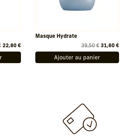
Masque Hydrate
Le
Le
Le
Le
€
22,80
€
39,50
€
31,60
€
prix
prix
prix
prix
r
Ajouter au panier
initial
actuel
initial
actuel
était :
est :
était :
est :
28,50 €.
22,80 €.
39,50 €.
31,60 €.